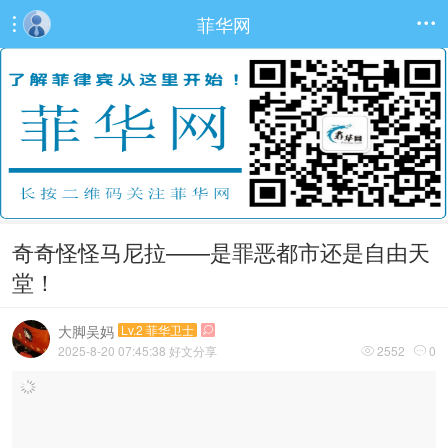
菲华网


奇奇怪怪马尼拉——是罪恶都市还是自由天
堂！
大脚吴妈
Lv.2 菲华卫士

2025-8-20 07:45:38
好文分享
2552
0

