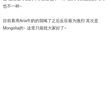
对了~
杜马盖地我最喜欢哪家？
那还用说吗？ 每张图都给了大家答案 我就不单独介绍这
家了~
还有一个事儿要告诉大家 我其实乳糖不耐受 原则上不适
合喝拿铁 因为喝完反应随即会来~ 不过根据我自己的体
会 感觉咖啡店的牛水质量也不一样 因为每次山崩的时间
也不一样~
目前看用Arla牛奶的我喝了之后反应最为激烈 其次是
Mongolia的~ 这里只能祝大家好了~