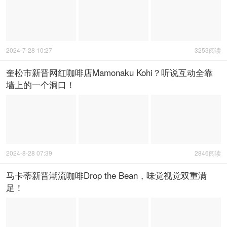
咖啡店
,
杜马盖地

点赞这个帖子
帖子ID: 255920

点击看更多
工作生活
内容

菲律宾华人电报群,点击加入：https://t.me/feihuaph
相关阅读
从菲律宾杜马盖地搬家到碧瑶
2024-7-28 10:27
3253阅读
奎松市新晋网红咖啡店Mamonaku Kohi？听说互动全靠