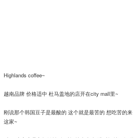
贵 这才是真爸爸~
它家的冰和其它家都不一样 用的是碎冰 嚼起来“咔嚓 咔
嚓”的特别过瘾~
对了 在杜马盖地 它家面向大海 景儿好~