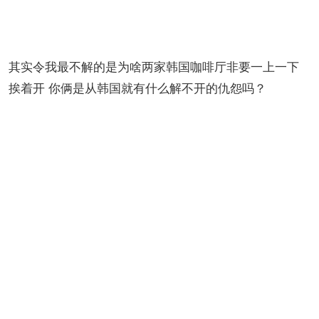
打的也是糖尿病预备路线 偶尔尝尝还可以~
其实令我最不解的是为啥两家韩国咖啡厅非要一上一下
挨着开 你俩是从韩国就有什么解不开的仇怨吗？