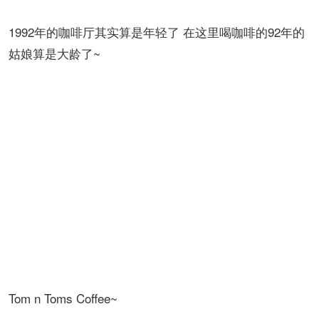
Bread Worth's Bakery Cafe~
看名字它家主打的应该是面包 确实也是 咖啡算是配的 非
常寡淡 价格也是主打一个便宜~ 不过这应该是我们杜马
盖地历史比较悠久的咖啡厅了 1992年起店的 目前有三家
~
1992年的咖啡厅其实算是年轻了 在这里喝咖啡的92年的
姑娘算是大龄了~