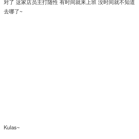
Highlands coffee~
越南品牌 价格适中 杜马盖地的店开在city mall里~
刚说那个韩国豆子是最酸的 这个就是最苦的 想吃苦的来
这家~
对了 这家店员主打随性 有时间就来上班 没时间就不知道
去哪了~