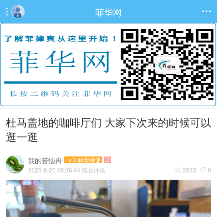
菲华网


杜马盖地的咖啡厅们 大家下次来的时候可以
逛一逛
我的苦恼冉
Lv.3 菲华特使

2025-8-20 08:36:44
综合讨论
2523
0

