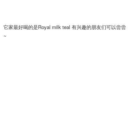
比1 也就是说每100个人恨不得给你配一个咖啡厅 所以好
地方算是租不起了~
它家的豆主打一个酸 适合山西人来喝 纯美式我是喝不下
的 必须改拿铁~
它家最好喝的是Royal milk teal 有兴趣的朋友们可以尝尝
~