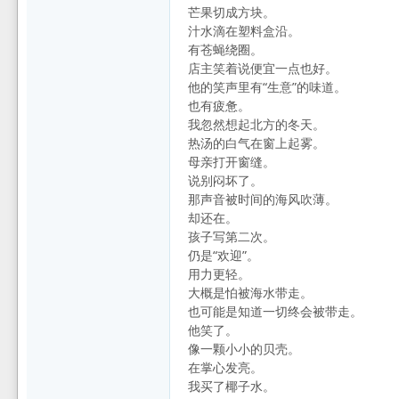
芒果切成方块。
汁水滴在塑料盒沿。
有苍蝇绕圈。
店主笑着说便宜一点也好。
他的笑声里有“生意”的味道。
也有疲惫。
我忽然想起北方的冬天。
热汤的白气在窗上起雾。
母亲打开窗缝。
说别闷坏了。
那声音被时间的海风吹薄。
却还在。
孩子写第二次。
仍是“欢迎”。
用力更轻。
大概是怕被海水带走。
也可能是知道一切终会被带走。
他笑了。
像一颗小小的贝壳。
在掌心发亮。
我买了椰子水。