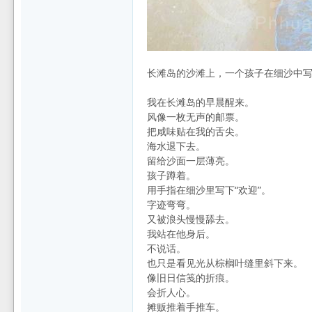
坛
长滩岛的沙滩上，一个孩子在细沙中写
我在长滩岛的早晨醒来。
风像一枚无声的邮票。
把咸味贴在我的舌尖。
海水退下去。
留给沙面一层薄亮。
孩子蹲着。
用手指在细沙里写下“欢迎”。
字迹弯弯。
又被浪头慢慢舔去。
我站在他身后。
不说话。
也只是看见光从棕榈叶缝里斜下来。
像旧日信笺的折痕。
会折人心。
摊贩推着手推车。