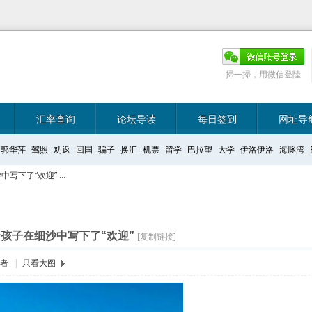
掃一掃，用微信登陸
汇率查询
论坛导读
每日签到
网址导
郭华萍
驾照
劝返
回国
骗子
换汇
机票
留学
巴拉望
大学
伊洛伊洛
海豚湾
下了“欢迎” ...
孩子在细沙中写下了“欢迎”
[复制链接]
作者
|
只看大图