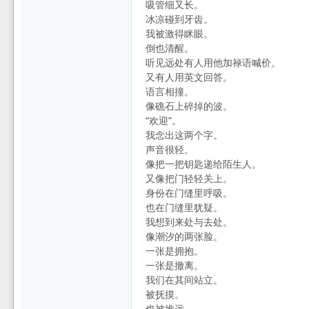
吸管细又长。
冰凉碰到牙齿。
我被激得眯眼。
倒也清醒。
听见远处有人用他加禄语喊价。
又有人用英文回答。
语言相撞。
像礁石上碎掉的波。
“欢迎”。
我念出这两个字。
声音很轻。
像把一把钥匙递给陌生人。
又像把门轻轻关上。
身份在门缝里呼吸。
也在门缝里犹疑。
我想到来处与去处。
像潮汐的两张脸。
一张是拥抱。
一张是撤离。
我们在其间站立。
被抚摸。
也被推远。