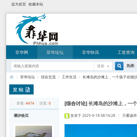
设为首页
收藏本站
菲华网
菲华论坛
菲华快讯
工签查询
热搜:
搜索
搜
菲华论坛
综合交流
工作生活
长滩岛的沙滩上，一个孩子在细沙中写
索
菲
»
›
›
›
查看:
4474
|
回复:
0
[综合讨论]
长滩岛的沙滩上，一个
潮汐拾贝
发表于 2025-9-18 08:16:28
|
只看该