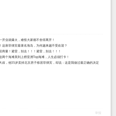
一开业就爆火，难怪大家都不舍得离开！
！这座菲律宾最著名海岛，为何越来越不受欢迎？
没商量！避雷，别去！！！避雷，别去！！！
这两个海滩美到上榜亚洲Top海滩，人生必须打卡！
大叔，他55岁卖掉北京房子移居菲律宾，却说：这是我做过最正确的决定
举报