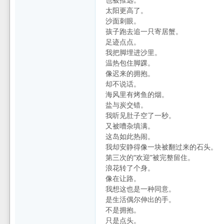
太阳更高了。
沙面刺眼。
孩子跑去追一只寄居蟹。
足迹点点。
我把脚埋进沙里。
温热包住脚踝。
像迟来的拥抱。
却不说话。
海风里有烤鱼的烟。
盐与炭交错。
我听见肚子空了一秒。
又被嘈杂填满。
这岛如此热闹。
我却安静得像一块被翻过来的石头。
第三次的“欢迎”被完整留住。
浪花转了个身。
像在让路。
我想这也是一种同意。
是生活偶尔伸出的手。
不是拥抱。
只是点头。