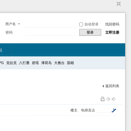
用户名
自动登录
找回密码
密码
登录
立即注册
航
PG
克拉克
八打雁
碧瑶
薄荷岛
大雅台
国籍
返回列表
楼主
电梯直达