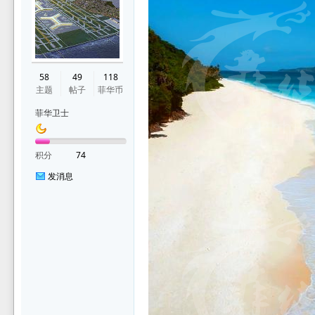
华
58
49
118
主题
帖子
菲华币
菲华卫士
积分
74
发消息
论