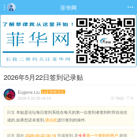
菲华网


2026年5月22日签到记录贴
Eugene.Liu
Lv.2 菲华卫士
2026-5-22 00:16:10
7822
0


回复
本贴是论坛每日签到系统在每天的第一位签到者签到时所自动生
成的,如果您还未签到,
请点此
进行签到的操作.
回复
我在
2026-05-22 00:16
完成签到,是
今天
第一个签到的用户
,获得