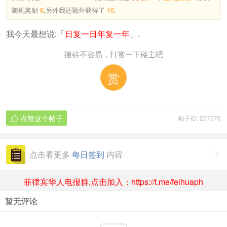
随机奖励
6
,另外我还额外获得了
10
.
我今天最想说:「
日复一日年复一年
」.
搬砖不容易，打赏一下楼主吧
赏
点赞这个帖子
帖子ID: 257576

点击看更多
每日签到
内容

菲律宾华人电报群,点击加入：https://t.me/feihuaph
暂无评论