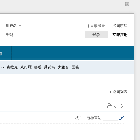
用户名
自动登录
找回密码
密码
登录
立即注册
航
PG
克拉克
八打雁
碧瑶
薄荷岛
大雅台
国籍
返回列表
楼主
电梯直达