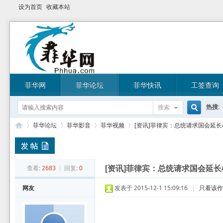
设为首页
收藏本站
菲华网
菲华论坛
菲华快讯
工签查询
热搜:
搜索
搜
菲华论坛
菲华影音
菲华视频
[资讯]菲律宾：总统请求国会延长棉
索
菲
»
›
›
›
查看:
2683
|
回复:
0
[资讯]菲律宾：总统请求国会延长棉
网友
发表于 2015-12-1 15:09:16
|
只看该