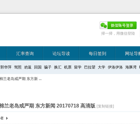
掃一掃，用微信登陸
汇率查询
论坛导读
每日签到
网址导
郭华萍
驾照
劝返
回国
骗子
换汇
机票
留学
巴拉望
大学
伊洛伊洛
海豚湾
兰老岛戒严期 东方新 ...
兰老岛戒严期 东方新闻 20170718 高清版
[复制链接]
作者