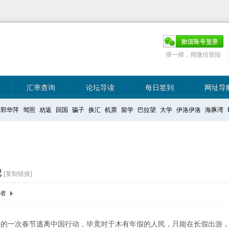
掃一掃，用微信登陸
汇率查询
论坛导读
每日签到
网址导
郭华萍
驾照
劝返
回国
骗子
换汇
机票
留学
巴拉望
大学
伊洛伊洛
海豚湾
记
记
[复制链接]
作者
谋的一次春节逃离中国行动，毕竟对于木有年假的人民，只能在长假出游