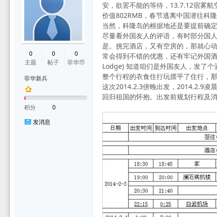
安，欲罢不能的等待，13.7.12宿雾
价值802RMB，春节逃离中国潜往科
当然，科隆岛的根据地还是要提前确定
尽量看外国友人的评语，有时部分国人
华
是。挑完酒店，又有空房的，那就心动
0
0
0
常会得到不错的优惠，还有牢记外国酒
主题
帖子
菲华币
Lodge) 知道咱们是外国友人，
整个行程的衣食住行玩摆平了住行，
菲华新兵
这次2014.2.3傍晚出发，2014.2.
回归祖国的怀抱。出发前规划行程及
积分
0
发消息
论