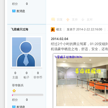
积分
0
发消息
回复
支持
反对
飞星瞒天过海
楼主
|
发表于 2014-2-22 22:16:00
|
2014.02.04
经过2个小时的腾云驾雾，01:20安稳
机场豪华栖息之地，舒适，安全，还
0
0
0
主题
帖子
菲华币
菲华新兵
积分
0
发消息