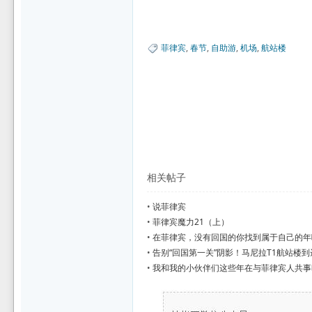
菲律宾
,
春节
,
自助游
,
机场
,
航站楼
相关帖子
•
说菲律宾
•
菲律宾魔力21（上）
•
在菲律宾，没有回国的你找到属于自己的年
•
告别“回国第一关”阴影！马尼拉T1航站楼
•
我和我的小伙伴们这些年在与菲律宾人共事