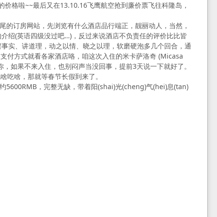
的价格啦~~最后又在13.10.16飞鹰航空抢到廉价票飞往科隆岛，
结尾的订房网站，先浏览有什么酒店品行端正，靓丽动人，当然，
介绍(英语四级没过吧…)，反过来说酒店不负责任的评价比比皆
摆事实、讲道理，动之以情、晓之以理，软磨硬泡多几个回合，通
方式就看各家酒店咯，咱这次入住的米卡萨洛奇 (Micasa
让你，如果不来入住，也别闷声当没回事，提前3天说一下就好了。
玩啥吃啥，那就等春节长假到来了。
MB，完整无缺，带着阳(shai)光(cheng)气(hei)息(tan)