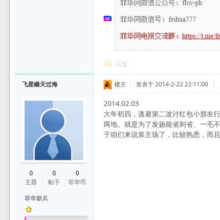
回复
飞星瞒天过海
楼主
|
发表于 2014-2-22 22:11:00
|
2014.02.03
大年初四，逃避第二波讨红包小朋友行
两地。就是为了发扬能省则省、一毛不
于咱们来说算主场了，比较熟悉，而
0
0
0
主题
帖子
菲华币
菲华新兵