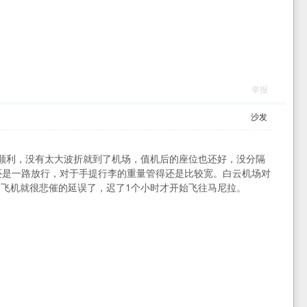
举报
沙发
较顺利，没有太大波折就到了机场，值机后的座位也还好，没分隔
还是一路放行，对于手提行李的重量管得还是比较宽。白云机场对
的
飞机
就很悲催的延误了，迟了1个小时才开始飞往马尼拉。