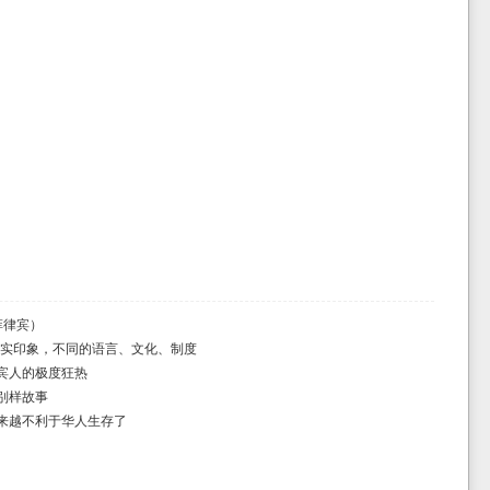
(菲律宾）
真实印象，不同的语言、文化、制度
宾人的极度狂热
别样故事
来越不利于华人生存了