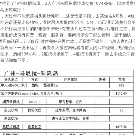
航空抢到了1P的红眼航班，2人广州来回马尼拉成交价1074RMB，比较满意
隆岛正式成行！
，大过年不能流落街头睡沙滩吧……还是惯常手段，去某知名A开头，A
的评语还是比较独特，没饮用热水提供给个4、5分，自己没听清楚前台的
不如行动把酒店的邮箱刨出来吧~有些酒店还有主页~自己写邮件过去，
店报价成份有房费，税费，服务费，要问清楚含了那些费用，至于确认、支付
发了个酒店确认函，让咱们到时住完好评再付款，还是蛮不错的，当然人家也
那就离天下一统不远了，再去各大旅游网站看看前人的武功秘籍，规划好
9凌晨回来，历经136小时，2度把机场睡了，4度把飞机骑了，除去手信总消费约5600R
消费明细如下图：