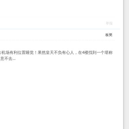
举报
板凳
占机场有利位置睡觉！果然皇天不负有心人，在4楼找到一个堪称
意不去…