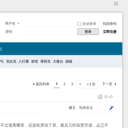
用户名
自动登录
找回密码
密码
登录
立即注册
航
PG
克拉克
八打雁
碧瑶
薄荷岛
大雅台
国籍
返回列表
1
2
3
下一页
/ 3 页
楼主
电梯直达
，不过逃离哪里，还是机票说了算。最后几经寂寞空虚，忐忑不