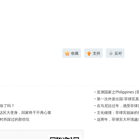
收藏
支持
反对
•
亚洲国家之Philippines 
•
第一次外派出国-菲律宾
味了吗？
•
在马尼拉过年，感受菲律
到达区大变身，回家终于不再心塞
•
文化碰撞：菲律宾姐妹的
时所踩过的那些坑
•
这两年，菲律宾大环境越