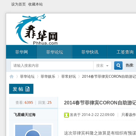
设为首页
收藏本站
菲华网
菲华论坛
菲华快讯
工签查询
热搜:
搜索
搜
菲华论坛
菲华娱乐
菲常好玩
2014春节菲律宾CORON自助游
索
菲
»
›
›
›
查看:
6395
|
回复:
25
2014春节菲律宾CORON自助游
飞星瞒天过海
发表于 2014-2-22 22:09:00
|
只看该
这次菲律宾科隆之旅算是有组织有预