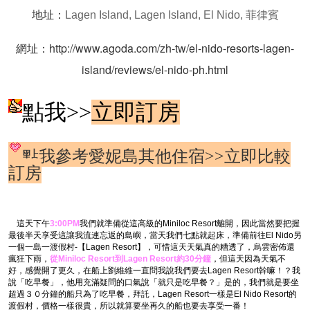
地址：
Lagen Island, Lagen Island, El Nido, 菲律賓
網址：
http://www.agoda.com/zh-tw/el-nido-resorts-lagen-
island/reviews/el-nido-ph.html
點我>>
立即訂房
點我參考愛妮島其他住宿>>
立即比較
訂房
這天下午
3:00PM
我們就準備從這高級的Miniloc Resort離開，因此當然要把握
最後半天享受這讓我流連忘返的島嶼，當天我們七點就起床，準備前往El Nido另
一個一島一渡假村-【Lagen Resort】，可惜這天天氣真的糟透了，烏雲密佈還
瘋狂下雨，
從Miniloc Resort到Lagen Resort約30分鐘
，但這天因為天氣不
好，感覺開了更久，在船上劉維維一直問我說我們要去Lagen Resort幹嘛！？我
說「吃早餐」，他用充滿疑問的口氣說「就只是吃早餐？」是的，我們就是要坐
超過３０分鐘的船只為了吃早餐，拜託，Lagen Resort一樣是El Nido Resort的
渡假村，價格一樣很貴，所以就算要坐再久的船也要去享受一番！