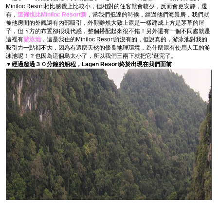
Miniloc Resort相比感覺上比較小，但相對的住客就會較少，反而會更安靜，還
有，
這裡也比Miniloc Resort新
，當我們抵達的時候，經過他們海景房，我們就
被他房間的外觀還有內部吸引，外觀雖然大致上還是一樣建成上方是茅草的屋
子，但下方的布置卻很現代感，整個搭配起來很不錯！另外還有一個不同處就是
這裡有
游泳池
，這是我住的Miniloc Resort所沒有的，但說真的，游泳池對我的
吸引力一點都不大，因為有這麼天然的優良地理環境，為什麼還有使用人工的游
泳池呢！？也因為這個島太小了，所以我們三兩下就把它’逛完了。
▼經過超過３０分鐘的船程，Lagen Resort終於出現在我們面前