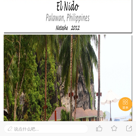

菜单



说点什么吧...
