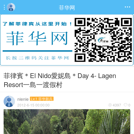
菲华网


菲律賓＊El Nido愛妮島＊Day 4- Lagen
Resort一島一渡假村
nienie
Lv.1 菲华新兵
2012-6-15 00:00:00
4397
0

