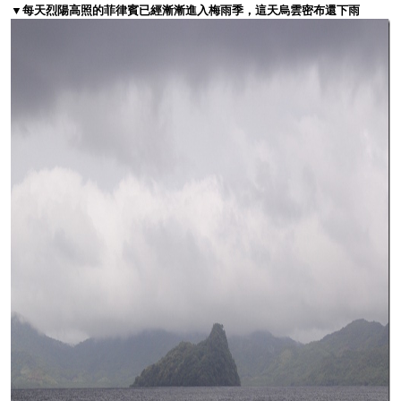
▼每天烈陽高照的菲律賓已經漸漸進入梅雨季，這天烏雲密布還下雨