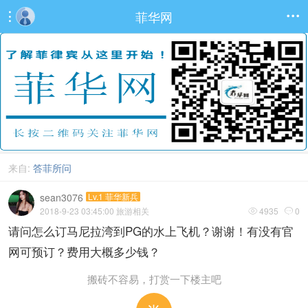
菲华网


来自:
答菲所问
sean3076
Lv.1 菲华新兵
2018-9-23 03:45:00
旅游相关
4935
0


请问怎么订马尼拉湾到PG的水上飞机？谢谢！有没有官
网可预订？费用大概多少钱？
搬砖不容易，打赏一下楼主吧