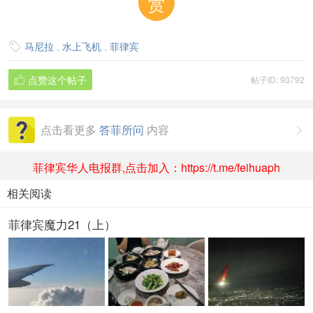
赏
马尼拉
,
水上飞机
,
菲律宾

点赞这个帖子
帖子ID: 93792

点击看更多
答菲所问
内容

菲律宾华人电报群,点击加入：https://t.me/feihuaph
相关阅读
菲律宾魔力21（上）