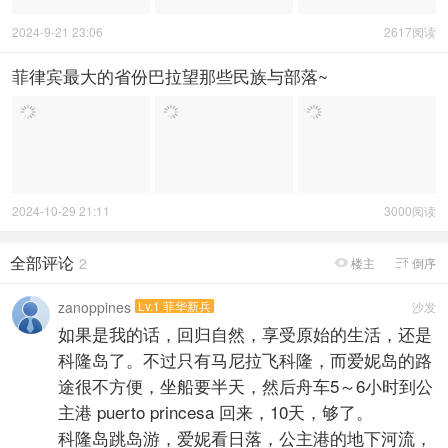
2024-9-21 23:06
2617阅读
菲律宾最大的省份巴拉望那些民族与部落~
2024-10-29 21:11
3000阅读
全部评论
2
楼主
倒序


zanoppines
Lv.1 菲华新兵
沙发
如果是我的话，回归自然，享受原始的生活，还是
科隆岛了。不过只有马尼拉飞科隆，而爱妮岛的路
途很不方便，坐船要半天，然后舟车5～6小时到公
主港 puerto princesa 回来，10天，够了。
科隆岛跳岛游，爱妮看日落，公主港的地下河流，