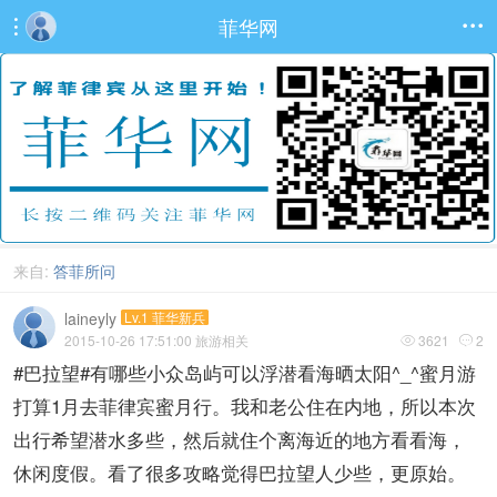
菲华网


来自:
答菲所问
laineyly
Lv.1 菲华新兵
2015-10-26 17:51:00
旅游相关
3621
2


#巴拉望#有哪些小众岛屿可以浮潜看海晒太阳^_^蜜月游
打算1月去菲律宾蜜月行。我和老公住在内地，所以本次
出行希望潜水多些，然后就住个离海近的地方看看海，
休闲度假。看了很多攻略觉得巴拉望人少些，更原始。