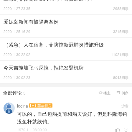
2020-1-27 23:35
2988阅读
爱妮岛新闻有被隔离案例
2020-1-25 16:29
3215阅读
（紧急）人在宿务，菲防控新冠肺炎措施升级
2020-1-30 22:02
11021阅读
今天吉隆坡飞马尼拉，拒绝发登机牌
2020-1-30 02:23
8043阅读
全部评论
3
楼主
倒序


lecina
Lv.1 菲华新兵
沙发
可以的，自己包船提前和船夫说好，但是科隆海钓
没鱼杆就线钓。
1970-1-1 08:00:00

