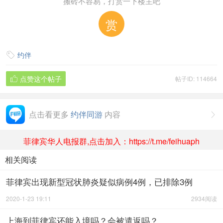
搬砖不容易，打赏一下楼主吧
赏
约伴

点赞这个帖子
帖子ID: 114664

点击看更多
约伴同游
内容

菲律宾华人电报群,点击加入：https://t.me/feihuaph
相关阅读
菲律宾出现新型冠状肺炎疑似病例4例，已排除3例
2020-1-23 19:11
2934阅读
上海到菲律宾还能入境吗？会被遣返吗？