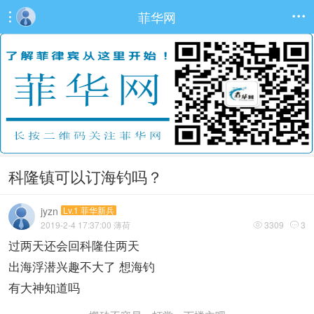
菲华网


科隆镇可以订海钓吗？
jyzn
Lv.1 菲华新兵
2019-2-4 17:37:00
薄荷
3309
3


过两天还会回科隆住两天
出海浮潜兴趣不大了 想海钓
有大神知道吗