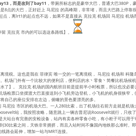
13，而是改到了bay11
，带厕所标志的是豪华大巴，普通大巴380P，
的是8点的大巴，正好赶上 马尼拉 的高峰期，非常堵，而且大巴路上停靠很
T的起点，离lrt1的起点也不远，如果不是直接从 克拉克 机场回 马尼拉 机
停留 克拉克 市内的可以选这条路线】。
的离境税。这也是我在 菲律宾 唯一交的一笔离境税， 马尼拉 机场和 科
。机场门外有一个比较大的便利店，便利店的水丶零食丶简餐比机场候机厅
水了】。 克拉克 机场的国内航班目前是提前半小时检票，所以也没必要
，机场检票口坐摆渡大巴直接送到小飞机旁边登机，小飞机的机身很狭窄
求将自己的座位安排在左边，俯瞰的景色要漂亮的多。
站。这是到 马尼拉 市区的机场大巴。一人280比索，出了机场往右前方走就
Roosevelt站，我按照攻略，随意跳上一辆吉普尼说Roosevelt就行，只
evelt是大站台有完善的安检设备，站内有卖各种零食小吃，有小柜子可以
比索到30比索之间，天铁非常拥挤，而且入站时间不像国内地铁那么准时。
的线路会延伸，增加一站与MRT连接。