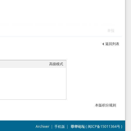
举报
返回列表
高级模式
本版积分规则
Archiver
|
手机版
|
菲华论坛
(
闽ICP备15011364号
)