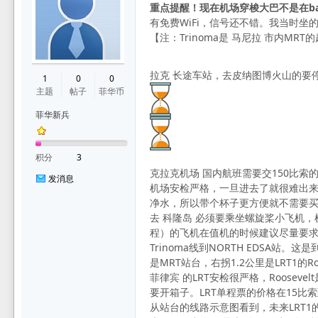
重点提醒！现在机场穿梭大巴不是在bay
有免费WiFi，信号还不错。我当时坐
【注：Trinoma是 马尼拉 市内MR
华
拉克 长途车站，去皮纳图博火山的要
1
0
0
主题
帖子
菲华币
菲华新兵
积分
3
克拉克机场 国内航班需要交150比索
发消息
机场安检严格，一旦进去了就很难出来
净水，所以带个杯子更方便就不需要买
论
去 科隆岛 必须要乘坐螺旋桨小飞机
程）的飞机在值机的时候建议尽量要
Trinoma线到NORTH EDSA
是MRT站台，右拐1.2公里是LRT1的
菲律宾 的LRT安检很严格，Roos
要开箱子。LRT单程票的价格在15
从站台的线路示意图看到，未来LRT1