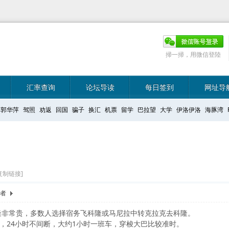
掃一掃，用微信登陸
汇率查询
论坛导读
每日签到
网址导
郭华萍
驾照
劝返
回国
骗子
换汇
机票
留学
巴拉望
大学
伊洛伊洛
海豚湾
复制链接]
作者
隆非常贵，多数人选择宿务飞科隆或马尼拉中转克拉克去科隆。
巴，24小时不间断，大约1小时一班车，穿梭大巴比较准时。