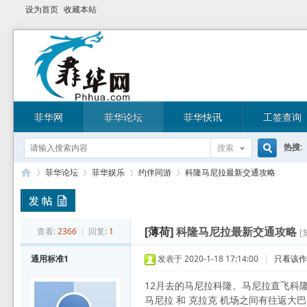
设为首页
收藏本站
菲华网
菲华论坛
菲华快讯
工签查询
热搜:
搜索
搜
菲华论坛
菲华娱乐
约伴同游
科隆马尼拉最新交通攻略
索
菲
»
›
›
›
查看:
2366
|
回复:
1
[薄荷]
科隆马尼拉最新交通攻略
[
通用标准1
发表于 2020-1-18 17:14:00
|
只看该
12月去的马尼拉科隆。马尼拉直飞科
马尼拉 和 克拉克 机场之间有往返大