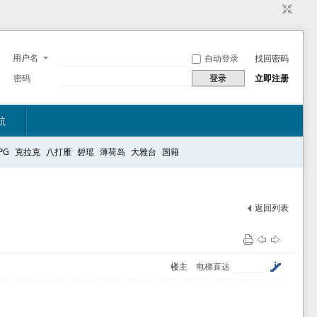
用户名
自动登录
找回密码
密码
登录
立即注册
航
PG
克拉克
八打雁
碧瑶
薄荷岛
大雅台
国籍
返回列表
楼主
电梯直达