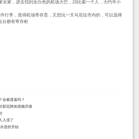
一家全家，进去找到全白色的机场大巴，20比索一个人，大约半小
大件行李，觉得机场寄存贵，又想玩一天马尼拉市内的，可以选择
站台都有寄存柜
？会被遣返吗？
控新冠肺炎措施升级
款
人入境了
日水逆的开始