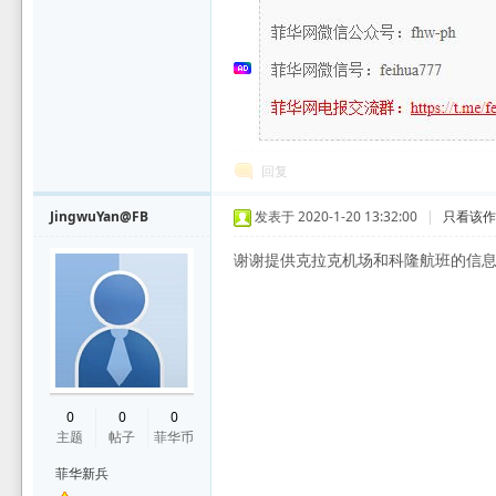
回复
JingwuYan@FB
发表于 2020-1-20 13:32:00
|
只看该
谢谢提供克拉克机场和科隆航班的信
0
0
0
主题
帖子
菲华币
菲华新兵