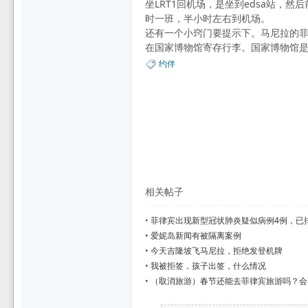
坐LRT1回机场，是坐到edsa站
时一班，半小时左右到机场。
坛
还有一个小窍门要提示下。马尼拉的
在国家博物馆寄存行李。国家博物馆是
约伴
相关帖子
•
菲律宾出现新型冠状肺炎疑似病例4例，已
•
爱妮岛新闻有被隔离案例
•
今天吉隆坡飞马尼拉，拒绝发登机牌
•
我被拒签，孩子出签，什么情况
•
（取消旅游）春节还能去菲律宾旅游吗？会