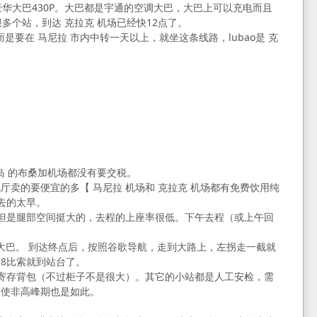
豪华大巴430P。大巴都是宇通的空调大巴，大巴上可以充电而且
多个站，到达 克拉克 机场已经快12点了。
场而是要在 马尼拉 市内中转一天以上，就坐这条线路，lubao是 克
隆岛 的布桑加机场都没有要交税。
卖的要便宜的多【 马尼拉 机场和 克拉克 机场都有免费饮用纯
去的太早。
，但是腿部空间挺大的，去程的上座率很低。下午去程（或上午回
是机场大巴。 到达终点后，按照谷歌导航，走到大路上，左拐走一截就
收了8比索就到站台了。
用于寄存背包（不过柜子不是很大）。其它的小站都是人工安检，需
即使非高峰期也是如此。