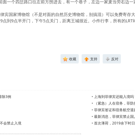
，然后前面一个四岔路口往左前方拐进去，有一个巷子，左边一家麦当劳右边
菲律宾国家博物馆（不是对面的自然历史博物馆，别搞混）可以免费寄存
9点到9点半开门，下午5点关门，距离王城很近。小件行李，所有的LRT
收藏
支持
反对
排除3例
•
上海到菲律宾还能入境吗
•
（紧急）人在宿务，菲防
•
菲律宾签证和宿务航空退
•
最新消息，菲律宾禁止国
不会禁止入境
•
首次薄荷，2019余下时