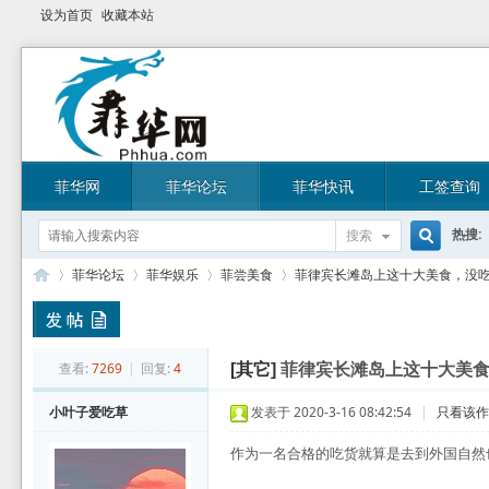
设为首页
收藏本站
菲华网
菲华论坛
菲华快讯
工签查询
热搜:
搜索
搜
菲华论坛
菲华娱乐
菲尝美食
菲律宾长滩岛上这十大美食，没吃过
索
菲
»
›
›
›
查看:
7269
|
回复:
4
[其它]
菲律宾长滩岛上这十大美
小叶子爱吃草
发表于 2020-3-16 08:42:54
|
只看该
作为一名合格的吃货就算是去到外国自然