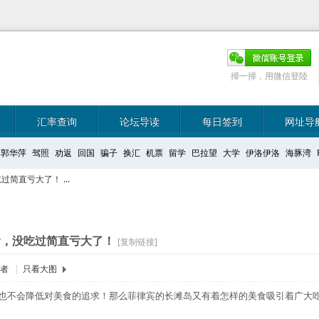
掃一掃，用微信登陸
汇率查询
论坛导读
每日签到
网址导
郭华萍
驾照
劝返
回国
骗子
换汇
机票
留学
巴拉望
大学
伊洛伊洛
海豚湾
简直亏大了！ ...
食，没吃过简直亏大了！
[复制链接]
作者
|
只看大图
也不会降低对美食的追求！那么菲律宾的长滩岛又有着怎样的美食吸引着广大吃