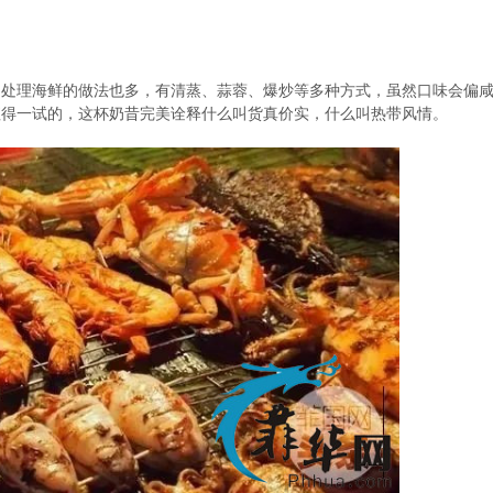
，处理海鲜的做法也多，有清蒸、蒜蓉、爆炒等多种方式，虽然口味会偏
值得一试的，这杯奶昔完美诠释什么叫货真价实，什么叫热带风情。