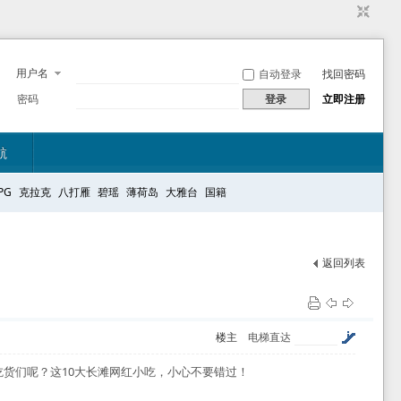
用户名
自动登录
找回密码
密码
登录
立即注册
航
PG
克拉克
八打雁
碧瑶
薄荷岛
大雅台
国籍
返回列表
楼主
电梯直达
货们呢？这10大长滩网红小吃，小心不要错过！