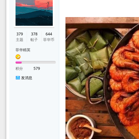
华
379
378
644
主题
帖子
菲华币
菲华精英
积分
579
发消息
论