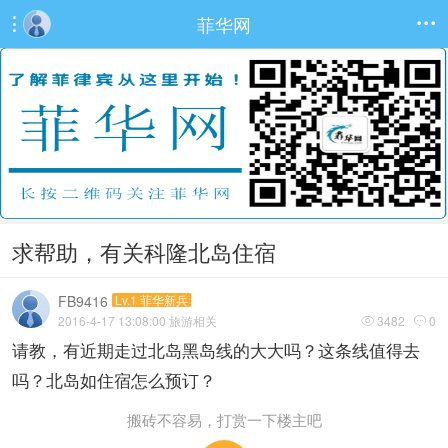
菲华网


求帮助，有关科隆北岛住宿
FB9416
Lv.1 菲华新兵
2016-4-17 13:08:00
旅游相关
3482
0


请教，有近期走过北岛黑岛线的大大吗？这条线值得去
吗？北岛如住宿怎么预订？
搬砖不容易，打赏一下楼主吧