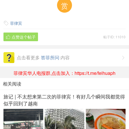
赏
菲律宾

点赞这个帖子
帖子ID: 11010

点击看更多
答菲所问
内容

菲律宾华人电报群,点击加入：https://t.me/feihuaph
相关阅读
旅记 | 不太想来第二次的菲律宾！有好几个瞬间我都觉得
似乎回到了越南