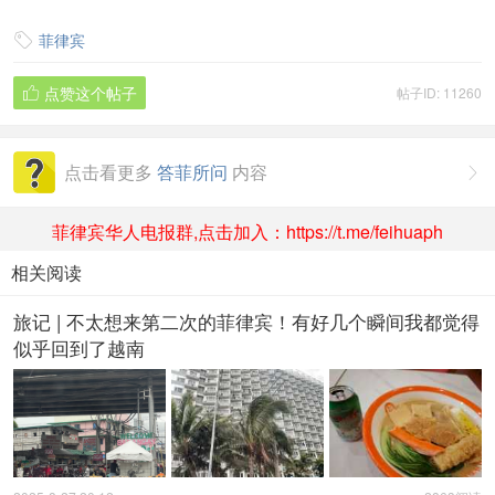
菲律宾

点赞这个帖子
帖子ID: 11260

点击看更多
答菲所问
内容

菲律宾华人电报群,点击加入：https://t.me/feihuaph
相关阅读
旅记 | 不太想来第二次的菲律宾！有好几个瞬间我都觉得
似乎回到了越南