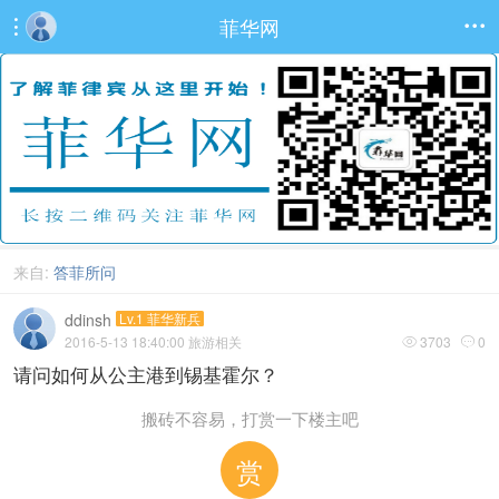
菲华网


来自:
答菲所问
ddinsh
Lv.1 菲华新兵
2016-5-13 18:40:00
旅游相关
3703
0


请问如何从公主港到锡基霍尔？
搬砖不容易，打赏一下楼主吧
赏