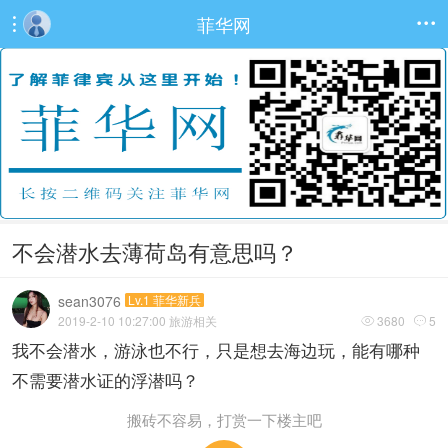
菲华网


不会潜水去薄荷岛有意思吗？
sean3076
Lv.1 菲华新兵
2019-2-10 10:27:00
旅游相关
3680
5


我不会潜水，游泳也不行，只是想去海边玩，能有哪种
不需要潜水证的浮潜吗？
搬砖不容易，打赏一下楼主吧