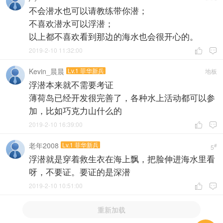
不会潜水也可以请教练带你潜；
不喜欢潜水可以浮潜；
以上都不喜欢看到那边的海水也会很开心的。
2019-2-10 11:32:00


Kevin_晨晨
Lv.1 菲华新兵
地板
浮潜本来就不需要考证
薄荷岛已经开发很完善了，各种水上活动都可以参
加，比如巧克力山什么的
2019-2-10 16:39:00


老年2008
Lv.1 菲华新兵
#
5
浮潜就是穿着救生衣在海上飘，把脸伸进海水里看
呀，不要证。要证的是深潜
2019-2-10 10:51:00


重新加载