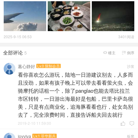
2025-9-15 06:53
3401阅读
全部评论
5
楼主
倒序


蕙心静好
Lv.0 限制会员
沙发
看你喜欢怎么游玩，陆地一日游建议别去，人多而
且没劲，如果有孩子晚上可以带去看看萤火虫，会
骑摩托的话租一个，除了panglao也能去塔比拉兰
市区转转，一日游出海最好是包船，巴里卡萨岛很
美，只是有点商业化，追海豚看看也行，处女岛别
去了，完全浪费时间，直接告诉船夫回去就行
2019-2-10 11:59:00


joyviva
Lv.1 菲华新兵
板凳