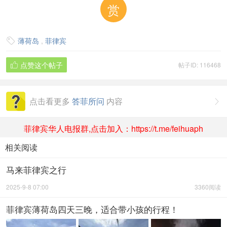
赏
薄荷岛
,
菲律宾

点赞这个帖子
帖子ID: 116468

点击看更多
答菲所问
内容

菲律宾华人电报群,点击加入：https://t.me/feihuaph
相关阅读
马来菲律宾之行
2025-9-8 07:00
3360阅读
菲律宾薄荷岛四天三晚，适合带小孩的行程！