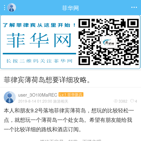
菲华网


菲律宾薄荷岛想要详细攻略。
user_3O1I0MaREC
Lv.1 菲华新兵
2019-8-14 01:20:00
旅游相关
3382
4


本人和朋友9.2号落地菲律宾薄荷岛，想玩的比较轻松一
点，就想玩一个薄荷岛一个处女岛。希望有朋友能给我
一个比较详细的路线和酒店订阅。