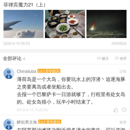
菲律宾魔力21（上）
2025-9-15 06:53
3409阅读
全部评论
4
楼主
倒序


Chinaliuba
Lv.1 菲华新兵
沙发
薄荷岛是一个大岛，你要玩水上的浮潜丶追逐海豚
之类要离岛或者坐船出去。
去报一个巴黎萨卡一日游就够了，行程里有处女岛
的。处女岛很小，玩半小时结束了。
2019-8-14 13:22:00


醉街男主角
Lv.1 菲华新兵
板凳
在阿罗那沙滩路边附近很多潜水的黄牛，可以咨询