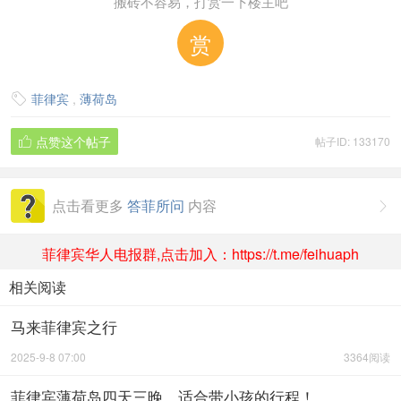
搬砖不容易，打赏一下楼主吧
赏
菲律宾
,
薄荷岛

点赞这个帖子
帖子ID: 133170

点击看更多
答菲所问
内容

菲律宾华人电报群,点击加入：https://t.me/feihuaph
相关阅读
马来菲律宾之行
2025-9-8 07:00
3364阅读
菲律宾薄荷岛四天三晚，适合带小孩的行程！