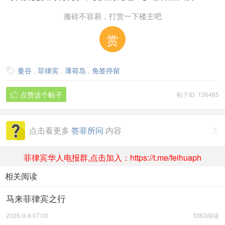
搬砖不容易，打赏一下楼主吧
赏
曼谷
,
菲律宾
,
薄荷岛
,
免签停留

点赞这个帖子
帖子ID: 136465

点击看更多
答菲所问
内容

菲律宾华人电报群,点击加入：https://t.me/feihuaph
相关阅读
马来菲律宾之行
2025-9-8 07:00
3363阅读