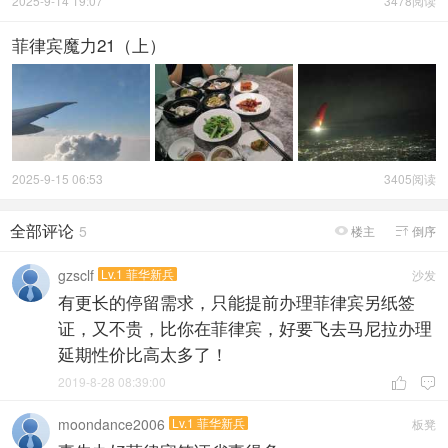
2025-9-14 19:07
3478阅读
菲律宾魔力21（上）
2025-9-15 06:53
3405阅读
全部评论
5
楼主
倒序


gzsclf
Lv.1 菲华新兵
沙发
有更长的停留需求，只能提前办理菲律宾另纸签
证，又不贵，比你在菲律宾，好要飞去马尼拉办理
延期性价比高太多了！
2019-8-28 08:39:00


moondance2006
Lv.1 菲华新兵
板凳