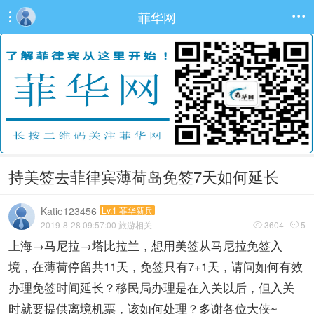
菲华网


持美签去菲律宾薄荷岛免签7天如何延长
Katie123456
Lv.1 菲华新兵
2019-8-28 09:57:00
旅游相关
3604
5


上海→马尼拉→塔比拉兰，想用美签从马尼拉免签入
境，在薄荷停留共11天，免签只有7+1天，请问如何有效
办理免签时间延长？移民局办理是在入关以后，但入关
时就要提供离境机票，该如何处理？多谢各位大侠~