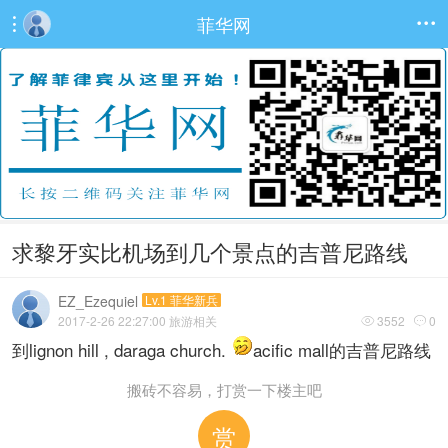
菲华网


求黎牙实比机场到几个景点的吉普尼路线
EZ_Ezequiel
Lv.1 菲华新兵
2017-2-26 22:27:00
旅游相关
3552
0


到lignon hill , daraga church.
acific mall的吉普尼路线
搬砖不容易，打赏一下楼主吧
赏