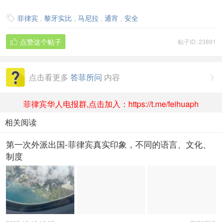
菲律宾
,
黎牙实比
,
马尼拉
,
通宵
,
安全

点赞这个帖子
帖子ID: 23891

点击看更多
答菲所问
内容

菲律宾华人电报群,点击加入：https://t.me/feihuaph
相关阅读
第一次外派出国-菲律宾真实印象，不同的语言、文化、
制度