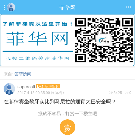
菲华网


来自:
答菲所问
supercofi
Lv.1 菲华新兵
2017-4-13 00:35:00
旅游相关
3425
0


在菲律宾坐黎牙实比到马尼拉的通宵大巴安全吗？
搬砖不容易，打赏一下楼主吧
赏