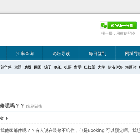
掃一掃，用微信登陸
汇率查询
论坛导读
每日签到
网址导
郭华萍
驾照
劝返
回国
骗子
换汇
机票
留学
巴拉望
大学
伊洛伊洛
海豚湾
？
 装修呢吗？？
[复制链接]
作者
我他家邮件呢？？有人说在装修不给住，但是Booking 可以预定啊。