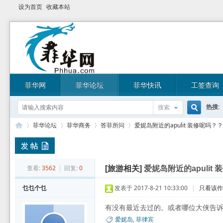
设为首页
收藏本站
菲华网
菲华论坛
菲华快讯
工签查询
热搜:
搜索
搜
菲华论坛
菲华商务
答菲所问
爱妮岛附近的apulit 装修呢吗？
索
菲
»
›
›
›
查看:
3562
|
回复:
0
[旅游相关]
爱妮岛附近的apulit
乜乜个乜
发表于 2017-8-21 10:33:00
|
只看该
有没有最近去过的。或者哪位大侠告诉
爱妮岛
,
菲律宾