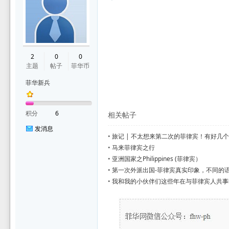
华
2
0
0
主题
帖子
菲华币
菲华新兵
积分
6
相关帖子
发消息
•
旅记 | 不太想来第二次的菲律宾！有好几
论
•
马来菲律宾之行
•
亚洲国家之Philippines (菲律宾）
•
第一次外派出国-菲律宾真实印象，不同的
•
我和我的小伙伴们这些年在与菲律宾人共事