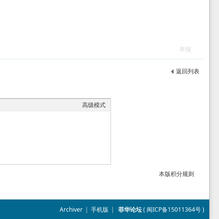
举报
返回列表
高级模式
本版积分规则
Archiver
|
手机版
|
菲华论坛
(
闽ICP备15011364号
)