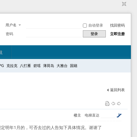
用户名
自动登录
找回密码
密码
登录
立即注册
航
PG
克拉克
八打雁
碧瑶
薄荷岛
大雅台
国籍
返回列表
楼主
电梯直达
我想定明年1月的，可否去过的人告知下具体情况。谢谢了