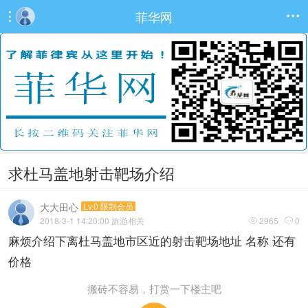
菲华网


求杜马盖地射击靶场介绍
大大田心
Lv.0 限制会员
2018-3-1 14:20:00
旅游相关
2965
0


麻烦介绍下离杜马盖地市区近的射击靶场地址 名称 还有
价格
搬砖不容易，打赏一下楼主吧