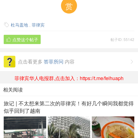
赏
杜马盖地
,
菲律宾

点赞这个帖子
帖子ID: 55142

点击看更多
答菲所问
内容

菲律宾华人电报群,点击加入：https://t.me/feihuaph
相关阅读
旅记 | 不太想来第二次的菲律宾！有好几个瞬间我都觉得
似乎回到了越南