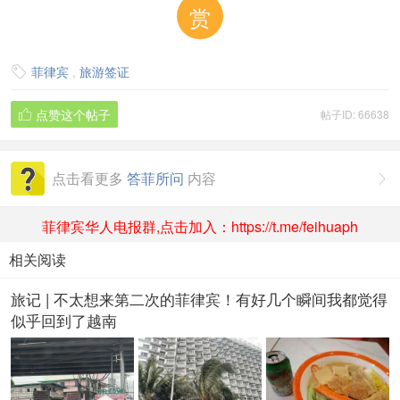
赏
菲律宾
,
旅游签证

点赞这个帖子
帖子ID: 66638

点击看更多
答菲所问
内容

菲律宾华人电报群,点击加入：https://t.me/feihuaph
相关阅读
旅记 | 不太想来第二次的菲律宾！有好几个瞬间我都觉得
似乎回到了越南