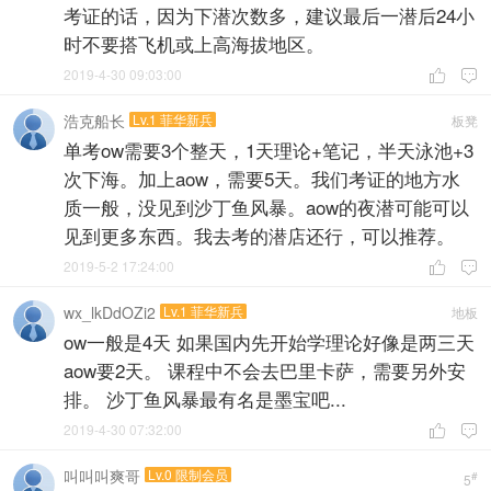
考证的话，因为下潜次数多，建议最后一潜后24小
时不要搭飞机或上高海拔地区。
2019-4-30 09:03:00


浩克船长
Lv.1 菲华新兵
板凳
单考ow需要3个整天，1天理论+笔记，半天泳池+3
次下海。加上aow，需要5天。我们考证的地方水
质一般，没见到沙丁鱼风暴。aow的夜潜可能可以
见到更多东西。我去考的潜店还行，可以推荐。
2019-5-2 17:24:00


wx_lkDdOZi2
Lv.1 菲华新兵
地板
ow一般是4天 如果国内先开始学理论好像是两三天
aow要2天。 课程中不会去巴里卡萨，需要另外安
排。 沙丁鱼风暴最有名是墨宝吧...
2019-4-30 07:32:00


叫叫叫爽哥
Lv.0 限制会员
#
5