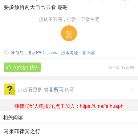
要多预留两天自己去看 感谢
搬砖不容易，打赏一下楼主吧
赏
薄荷岛
,
潜水PADI
,
aow
,
潜水考证
,
菲律宾

点赞这个帖子
帖子ID: 122798

点击看更多
答菲所问
内容

菲律宾华人电报群,点击加入：https://t.me/feihuaph
相关阅读
马来菲律宾之行