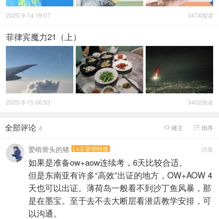
2025-9-14 19:07
3474阅读
菲律宾魔力21（上）
2025-9-15 06:53
3402阅读
全部评论
4
楼主
倒序


爱啃骨头的猪
Lv.3 菲华特使
沙发
如果是准备ow+aow连续考，6天比较合适。
但是东南亚有许多“高效”出证的地方，OW+AOW 4
天也可以出证。薄荷岛一般看不到沙丁鱼风暴，那
是在墨宝。至于去不去大断层看潜店教学安排，可
以沟通。