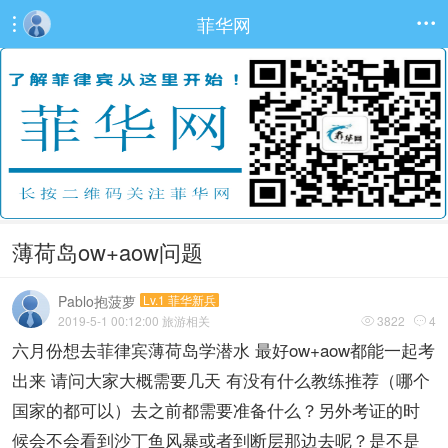
菲华网


薄荷岛ow+aow问题
Pablo抱菠萝
Lv.1 菲华新兵
2019-5-1 00:12:00
旅游相关
3822
4


六月份想去菲律宾薄荷岛学潜水 最好ow+aow都能一起考
出来 请问大家大概需要几天 有没有什么教练推荐（哪个
国家的都可以）去之前都需要准备什么？另外考证的时
候会不会看到沙丁鱼风暴或者到断层那边去呢？是不是